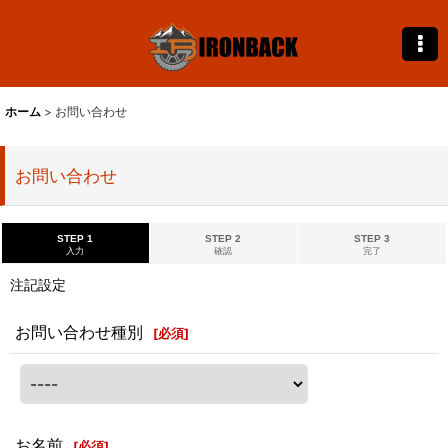
ホーム
>
お問い合わせ
お問い合わせ
STEP 1
STEP 2
STEP 3
入力
確認
完了
注記設定
お問い合わせ種別
[
必須
]
お名前
[
必須
]