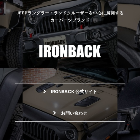
外装
JK
JEEPラングラー・ランドクルーザーを中心に展開する
内装
JL
カーパーツブランド
電装
アクセサリー
足回り
外装
TOYOTA
フロントグリル
マフラー
ルーフラック
200系-ハイエース
IRONBACK 公式サイト
250-ランドクルーザー
80-ランドクルーザー
お問い合わせ