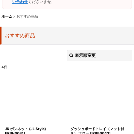
い合わせ
くださいませ。
ホーム
>
おすすめ商品
おすすめ商品
表示順変更
閉じる
4
件
表示数
:
並び順
:
絞り込む
JK ボンネット (JL Style)
ダッシュボードトレイ（マット付
[
IRBH0081
]
き） ナロー
[
IRBB0043
]