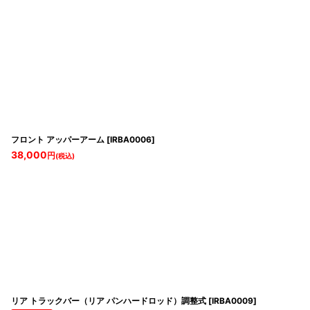
フロント アッパーアーム
[
IRBA0006
]
38,000
円
(税込)
リア トラックバー（リア パンハードロッド）調整式
[
IRBA0009
]