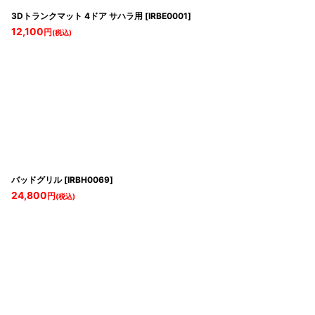
3Dトランクマット 4ドア サハラ用
[
IRBE0001
]
12,100
円
(税込)
バッドグリル
[
IRBH0069
]
24,800
円
(税込)