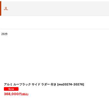
JL
26
件
表示数
:
並び順
:
アルミ ルーフラック サイド ラダー 付き
[
ma20274-20276
]
368,000
円
(税込)