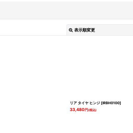
表示順変更
絞り込む
リア タイヤ ヒンジ
[
IRBH0100
]
33,480
円
(税込)