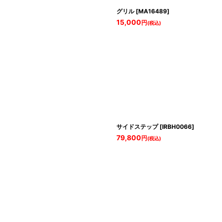
グリル
[
MA16489
]
15,000
円
(税込)
サイドステップ
[
IRBH0066
]
79,800
円
(税込)