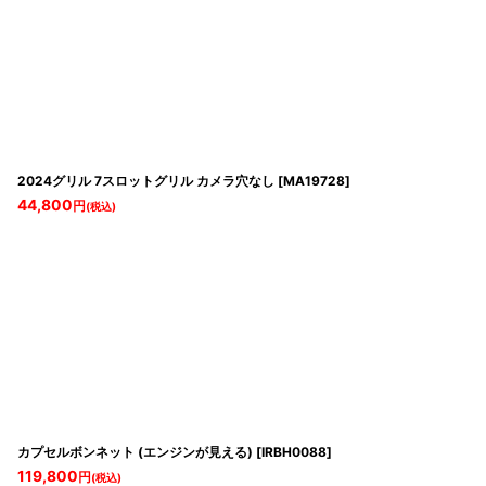
2024グリル 7スロットグリル カメラ穴なし
[
MA19728
]
44,800
円
(税込)
カプセルボンネット (エンジンが見える)
[
IRBH0088
]
119,800
円
(税込)