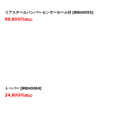
リアスチールバンパー センサーホール付
[
IRBH0055
]
69,800
円
(税込)
トーバー
[
IRBH0084
]
24,800
円
(税込)