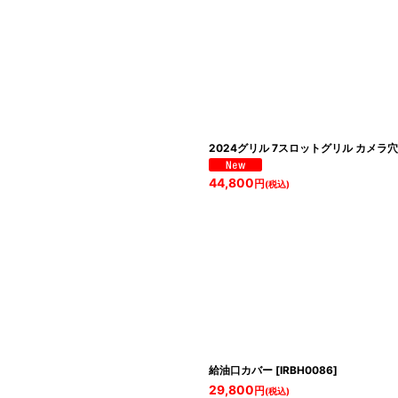
2024グリル 7スロットグリル カメラ
44,800
円
(税込)
給油口カバー
[
IRBH0086
]
29,800
円
(税込)