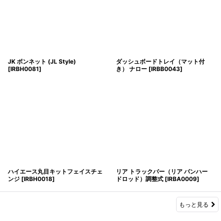
JK ボンネット (JL Style)
ダッシュボードトレイ（マット付
[
IRBH0081
]
き） ナロー
[
IRBB0043
]
ハイエース丸目キットフェイスチェ
リア トラックバー（リア パンハー
ンジ
[
IRBH0018
]
ドロッド）調整式
[
IRBA0009
]
もっと見る