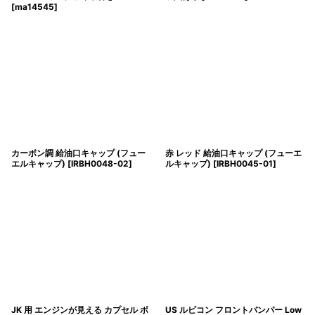
[
ma14545
]
カーボン調 給油口キャップ (フュー
赤 レッド 給油口キャップ (フューエ
エルキャップ)
[
IRBH0048-02
]
ルキャップ)
[
IRBH0045-01
]
JK 用 エンジンが見える カプセル ボ
US ルビコン フロントバンパー Low