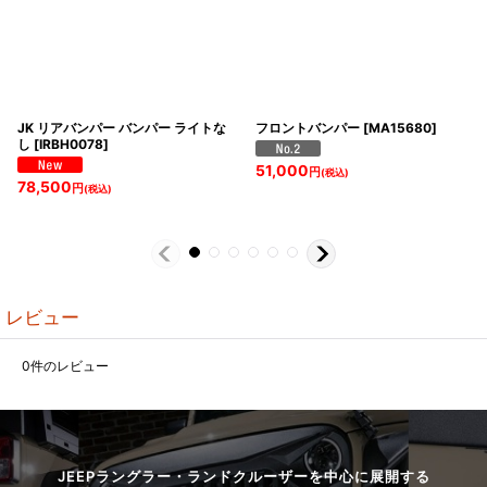
JK リアバンパー バンパー ライトな
フロントバンパー
[
MA15680
]
し
[
IRBH0078
]
51,000
円
(税込)
78,500
円
(税込)
レビュー
0
件のレビュー
JEEPラングラー・ランドクルーザーを中心に展開する