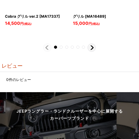
Cobra グリル ver.2
[
MA17337
]
グリル
[
MA16489
]
14,500
15,000
円
円
(税込)
(税込)
レビュー
0
件のレビュー
JEEPラングラー・ランドクルーザーを中心に展開する
カーパーツブランド