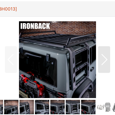
BH0013
]