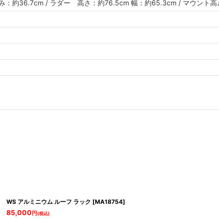
：約36.7cm / ラダー 高さ：約76.5cm 幅：約65.3cm / マウント
WS アルミニウム ルーフ ラック
[
MA18754
]
85,000
円
(税込)