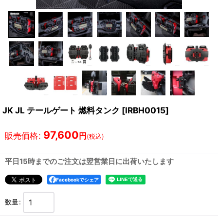
JK JL テールゲート 燃料タンク
[
IRBH0015
]
97,600
販売価格
:
円
(税込)
平日15時までのご注文は翌営業日に出荷いたします
Facebookでシェア
数量
: