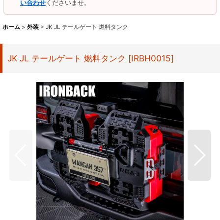
い合わせ
くださいませ。
ホーム
>
外装
>
JK JL テールゲート 燃料タンク
JK JL テールゲート 燃料タンク
[
IRBH0015
]