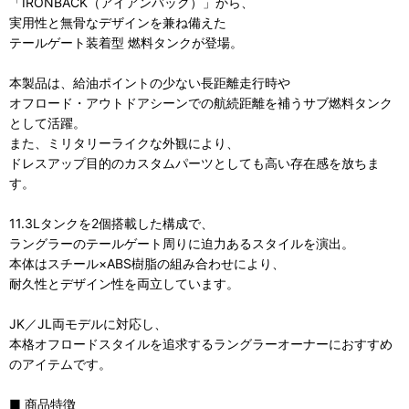
「IRONBACK（アイアンバック）」から、
実用性と無骨なデザインを兼ね備えた
テールゲート装着型 燃料タンクが登場。
本製品は、給油ポイントの少ない長距離走行時や
オフロード・アウトドアシーンでの航続距離を補うサブ燃料タンク
として活躍。
また、ミリタリーライクな外観により、
ドレスアップ目的のカスタムパーツとしても高い存在感を放ちま
す。
11.3Lタンクを2個搭載した構成で、
ラングラーのテールゲート周りに迫力あるスタイルを演出。
本体はスチール×ABS樹脂の組み合わせにより、
耐久性とデザイン性を両立しています。
JK／JL両モデルに対応し、
本格オフロードスタイルを追求するラングラーオーナーにおすすめ
のアイテムです。
■ 商品特徴