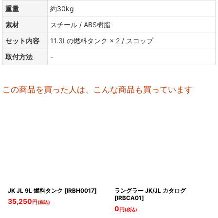
重量
約30kg
素材
スチール / ABS樹脂
セット内容
11.3Lの燃料タンク × 2 / スコップ
取付方法
-
この商品を買った人は、こんな商品も買っています
JK JL 9L 燃料タンク
[
IRBH0017
]
ラングラー JK/JL カタログ
[
IRBCA01
]
35,250
円
(税込)
0
円
(税込)