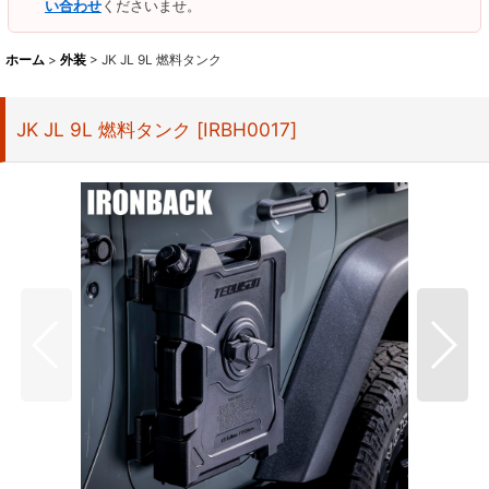
い合わせ
くださいませ。
ホーム
>
外装
>
JK JL 9L 燃料タンク
JK JL 9L 燃料タンク
[
IRBH0017
]