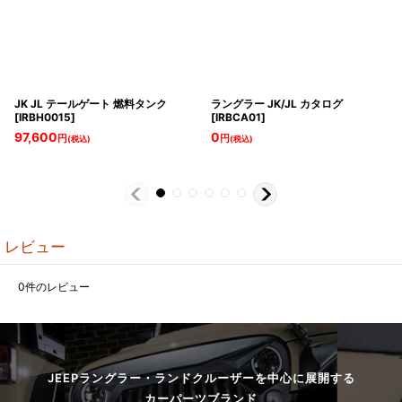
JK JL テールゲート 燃料タンク
ラングラー JK/JL カタログ
[
IRBH0015
]
[
IRBCA01
]
97,600
0
円
円
(税込)
(税込)
レビュー
0
件のレビュー
JEEPラングラー・ランドクルーザーを中心に展開する
カーパーツブランド