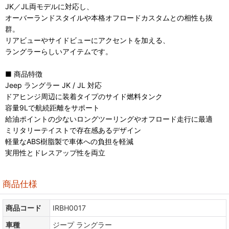
JK／JL両モデルに対応し、
オーバーランドスタイルや本格オフロードカスタムとの相性も抜
群。
リアビューやサイドビューにアクセントを加える、
ラングラーらしいアイテムです。
■ 商品特徴
Jeep ラングラー JK / JL 対応
ドアヒンジ周辺に装着タイプのサイド燃料タンク
容量9Lで航続距離をサポート
給油ポイントの少ないロングツーリングやオフロード走行に最適
ミリタリーテイストで存在感あるデザイン
軽量なABS樹脂製で車体への負担を軽減
実用性とドレスアップ性を両立
商品仕様
商品コード
IRBH0017
車種
ジープ ラングラー